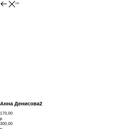
More products
Анна Денисова2
170,00
р.
300,00
р.