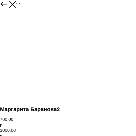
More products
Маргарита Баранова2
700,00
р.
1000,00
р.