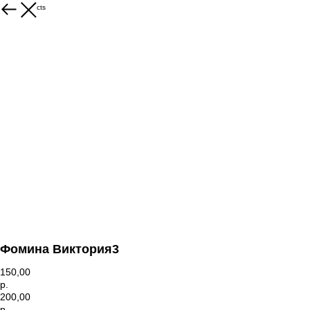
More products
Фомина Виктория3
150,00
р.
200,00
р.