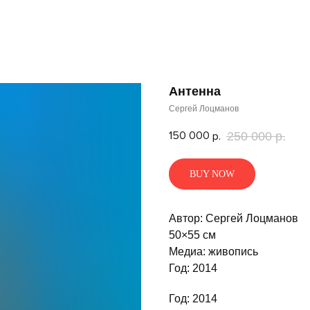
Антенна
Сергей Лоцманов
150 000
р.
250 000
р.
BUY NOW
Автор: Сергей Лоцманов
50×55 см
Медиа: живопись
Год: 2014
Год: 2014